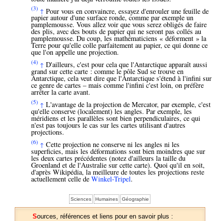
(3)
Pour vous en convaincre, essayez d'enrouler une feuille de
↑
papier autour d'une surface ronde, comme par exemple un
pamplemousse. Vous allez voir que vous serez obligés de faire
des plis, avec des bouts de papier qui ne seront pas collés au
pamplemousse. Du coup, les mathématiciens « déforment » la
Terre pour qu'elle colle parfaitement au papier, ce qui donne ce
que l'on appelle une projection.
(4)
D'ailleurs, c'est pour cela que l'Antarctique apparaît aussi
↑
grand sur cette carte : comme le pôle Sud se trouve en
Antarctique, cela veut dire que l'Antarctique s'étend à l'infini sur
ce genre de cartes – mais comme l'infini c'est loin, on préfère
arrêter la carte avant.
(5)
L'avantage de la projection de Mercator, par exemple, c'est
↑
qu'elle conserve (localement) les angles. Par exemple, les
méridiens et les parallèles sont bien perpendiculaires, ce qui
n'est pas toujours le cas sur les cartes utilisant d'autres
projections.
(6)
Cette projection ne conserve ni les angles ni les
↑
superficies, mais les déformations sont bien moindres que sur
les deux cartes précédentes (notez d'ailleurs la taille du
Groenland et de l'Australie sur cette carte). Quoi qu'il en soit,
d'après Wikipédia, la meilleure de toutes les projections reste
actuellement celle de
Winkel-Tripel
.
Sciences
Humaines
Géographie
Sources, références et liens pour en savoir plus :