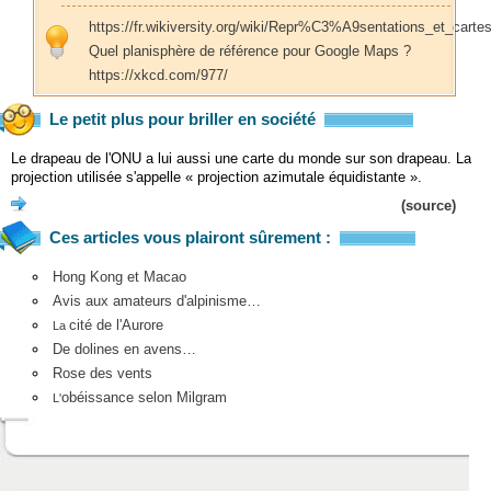
https://fr.wikiversity.org/wiki/Repr%C3%A9sentations_et_ca
Quel planisphère de référence pour Google Maps ?
https://xkcd.com/977/
Le petit plus pour briller en société
Le drapeau de l'ONU a lui aussi une carte du monde sur son drapeau. La
projection utilisée s'appelle « projection azimutale équidistante ».
(source)
Ces articles vous plairont sûrement :
Hong Kong et Macao
Avis aux amateurs d'alpinisme…
cité de l'Aurore
La
De dolines en avens…
Rose des vents
obéissance selon Milgram
L'