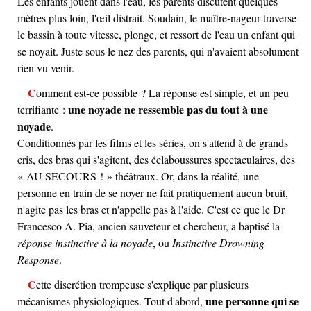
Les enfants jouent dans l'eau, les parents discutent quelques
mètres plus loin, l'œil distrait. Soudain, le maître-nageur traverse
le bassin à toute vitesse, plonge, et ressort de l'eau un enfant qui
se noyait. Juste sous le nez des parents, qui n'avaient absolument
rien vu venir.
Comment est-ce possible ? La réponse est simple, et un peu
une noyade ne ressemble pas du tout à une
terrifiante :
noyade
.
Conditionnés par les films et les séries, on s'attend à de grands
cris, des bras qui s'agitent, des éclaboussures spectaculaires, des
« AU SECOURS ! » théâtraux. Or, dans la réalité, une
personne en train de se noyer ne fait pratiquement aucun bruit,
n'agite pas les bras et n'appelle pas à l'aide. C'est ce que le Dr
Francesco A. Pia, ancien sauveteur et chercheur, a baptisé la
réponse instinctive à la noyade
, ou
Instinctive Drowning
Response
.
Cette discrétion trompeuse s'explique par plusieurs
une personne qui se
mécanismes physiologiques. Tout d'abord,