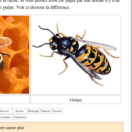
e guêpe. Voir ci-dessous la différence.
Guêpe
iences
Dures
Biologie
Nature
Faune
uotidien
Extérieur
 en savoir plus :