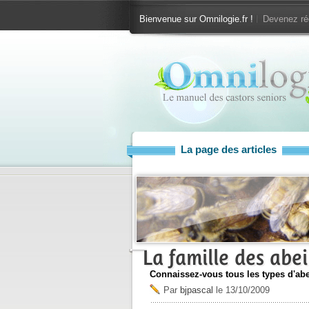
Bienvenue sur Omnilogie.fr !
Devenez ré
La page des articles
La famille des abei
Connaissez-vous tous les types d'abei
Par
bjpascal
le
13/10/2009