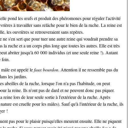
vrières à travailler sans relâche pour le bien de la ruche. La reine est
lle, les ouvrières se retrouveraient sans repères.
 ne s'en sert que pour tuer une autre reine qui voudrait prendre sa
ns la ruche et a un corps plus long que toutes les autres. Elle est très
 peut abriter jusqu'à 60 000 individus (et une seule reine !). Autant
 foin.
e mâle est appelé le
faux bourdon
. Attention il ne ressemble pas du
ans les jardins.
s abeilles de la ruche, lorsque l'on n'a pas l'habitude, on peut
ur la reine. Ils n'ont pas de dard et ne peuvent donc pas piquer.
a reine lors de leur seule sortie à l'extérieur de la ruche. Après
nature est cruelle pour les mâles). Sauf qu'à l'intérieur de la ruche, ils
ger !
la ruche. Si vous pensez avoir été piqué par une abeille il y a de