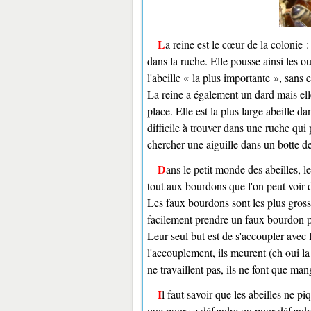
La reine est le cœur de la colonie : elle pond les œufs et produit des phéromones pour réguler l'activité
dans la ruche. Elle pousse ainsi les ou
l'abeille « la plus importante », sans e
La reine a également un dard mais elle
place. Elle est la plus large abeille da
difficile à trouver dans une ruche qui
chercher une aiguille dans un botte de
Dans le petit monde des abeilles, l
tout aux bourdons que l'on peut voir d
Les faux bourdons sont les plus grosse
facilement prendre un faux bourdon po
Leur seul but est de s'accoupler avec l
l'accouplement, ils meurent (eh oui la 
ne travaillent pas, ils ne font que man
Il faut savoir que les abeilles ne piquent pas pour le plaisir puisqu'elles meurent ensuite. Elle ne piquent
que pour se défendre ou pour défendre 