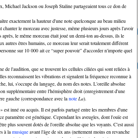
ix, Michael Jackson ou Joseph Staline partageaient tous ce don de
nnaître exactement la hauteur d'une note quelconque au beau milieu
 chanter le morceau avec justesse, même plusieurs jours après l'avoir
rs après, le même morceau était joué un demi-ton au-dessus, ils le
x autres êtres humains, ce morceau leur serait totalement différent
 personne sur 10 000 ait ce “super pouvoir” d'accorder n'importe quel
ne de l'audition, que se trouvent les cellules ciliées qui sont reliées à
lles reconnaissent les vibrations et signalent la fréquence reconnue à
he, lui, s'occupe du langage, du nom des notes. L'oreille absolue
n supplémentaire entre l'hémisphère droit (enregistrement d'une
hère gauche (correspondance avec la
note
La
).
 » est inné ou acquis. Il est parfois partagé entre les membres d'une
 ce paramètre est génétique. Cependant les aveugles, dont l'ouïe est
e plus souvent dotés de l'oreille absolue que les voyants. C'est aussi
es à la
musique
avant l'âge de six ans (nettement moins en revanche