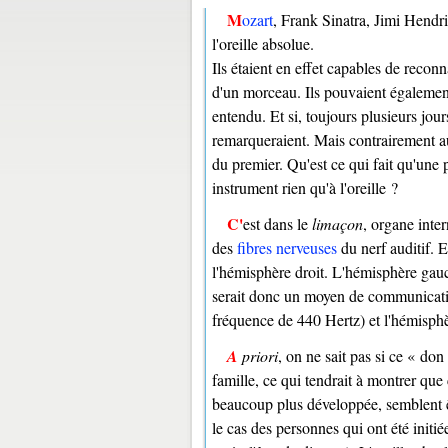
Mozart
, Frank Sinatra, Jimi Hendr
l'oreille absolue.
Ils étaient en effet capables de reco
d'un morceau. Ils pouvaient également
entendu. Et si, toujours plusieurs jou
remarqueraient. Mais contrairement au
du premier. Qu'est ce qui fait qu'une
instrument rien qu'à l'oreille ?
C'est dans le
limaçon
, organe inter
des
fibres nerveuses
du nerf auditif. E
l'hémisphère droit. L'hémisphère gauc
serait donc un moyen de communicatio
fréquence de 440 Hertz) et l'hémisp
A priori
, on ne sait pas si ce « don
famille, ce qui tendrait à montrer que
beaucoup plus développée, semblent êtr
le cas des personnes qui ont été initié