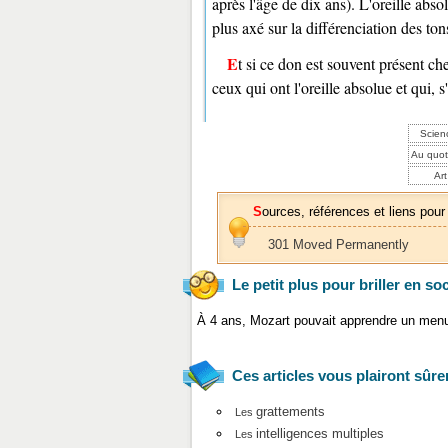
après l'âge de dix ans). L'oreille abs
plus axé sur la différenciation des ton
Et si ce don est souvent présent chez les musiciens qui ont trouvé le moyen de l'exploiter, nombreux sont
ceux qui ont l'oreille absolue et qui, 
Scien
Au quot
Art
Sources, références et liens pour
301 Moved Permanently
Le petit plus pour briller en so
À 4 ans, Mozart pouvait apprendre un men
Ces articles vous plairont sûre
grattements
Les
intelligences multiples
Les