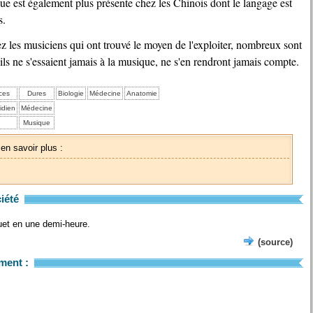
olue est également plus présente chez les Chinois dont le langage est
s.
s'ils ne s'essaient jamais à la musique, ne s'en rendront jamais compte.
ces
Dures
Biologie
Médecine
Anatomie
idien
Médecine
Musique
 en savoir plus :
ciété
uet en une demi-heure.
(source)
ment :