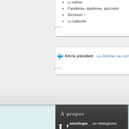
safran
Le
Pandémie, épidémie, épizootie
Atchoum !
caducée
Le
Article précédent :
femmes au comb
Les
À propos
L'
omnilogie
… un néologisme