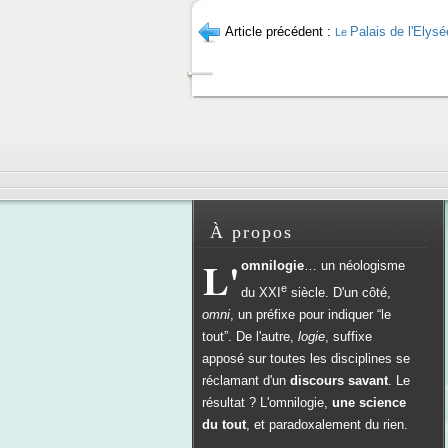
Article précédent :
Palais de l'Elys
Le
À propos
L'
omnilogie
… un néologisme
e
du
XXI
siècle. D'un côté,
omni
, un préfixe pour indiquer “le
tout”. De l'autre,
logie
, suffixe
apposé sur toutes les disciplines se
réclamant d'un
discours savant
. Le
résultat ? L'omnilogie,
une science
du tout
, et paradoxalement du rien.