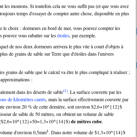
 toujours temps d'essayer de compter autre chose, disponible en plus
avez le choix : dormeurs en bord de mer, vous pouvez compter les
s pouvez vous rabattre sur les
étoiles
, par exemple.
plus de grains de sable sur Terre que d'étoiles dans l'univers
approximations :
(1)
ipalement dans les déserts de sable
. La surface couverte par les
ons de kilomètres carrés
, mais la surface effectivement couverte par
nte environ 20 % de cette dernière, soit environ $2,6×10^{12}$
isseur de sable de 50 mètres, on obtient un volume de sable
de mètres cube
($2,6×10^{12}×50=1,3×10^{14}$)
.
3
n volume d'environ 0,5mm
. Dans notre volume de $1,3×10^{14}$
3