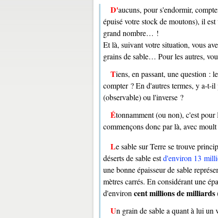
D'aucuns, pour s'endormir, comptent les moutons. Si toutefois cela ne vous suffit pas (et que vous avez
épuisé votre stock de moutons), il est
grand nombre… !
Et là, suivant votre situation, vous 
grains de sable… Pour les autres, vou
Tiens, en passant, une question : lequel de nos deux dormeurs arrivera le plus vite à court d'objets à
compter ? En d'autres termes, y a-t-il 
(observable) ou l'inverse ?
Étonnamment (ou non), c'est pour les grains de sable que le calcul va être le plus compliqué à réaliser ;
commençons donc par là, avec moult 
Le sable sur Terre se trouve princ
déserts de sable est
d'environ 13 milli
une bonne épaisseur de sable représe
mètres carrés. En considérant une épa
cent millions de milliards
d'environ
Un grain de sable a quant à lui u