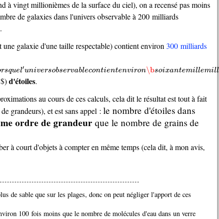
ombre de galaxies dans l'univers observable à 200 milliards
.
est une galaxie d'une taille respectable) contient environ
300 milliards
e
l
′
u
n
i
v
e
r
s
o
b
s
e
r
v
a
b
l
e
c
o
n
t
i
e
n
t
e
n
v
i
r
o
n
\b
s
o
i
x
a
n
t
e
m
i
l
l
e
m
i
l
l
i
a
r
d
s
d
e
m
i
l
l
i
a
r
d
s
(
′
\b
o
r
s
q
u
e
l
u
n
i
v
e
r
s
o
b
s
e
r
v
a
b
l
e
c
o
n
t
i
e
n
t
e
n
v
i
r
o
n
s
o
i
x
a
n
t
e
m
i
l
l
e
m
i
l
d'étoiles
}$)
.
le nombre d'étoiles dans
 de grandeurs), et est sans appel :
me ordre de grandeur
que le nombre de grains de
 à court d'objets à compter en même temps (cela dit, à mon avis,
plus de sable que sur les plages, donc on peut négliger l'apport de ces
 environ 100 fois moins que le nombre de molécules d'eau dans un verre