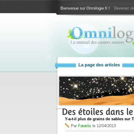
Bienvenue sur Omnilogie.fr !
Devenez ré
La page des articles
Des étoiles dans le
Y-a-t-il plus de grains de sables sur 
Par
Fatælis
le
12/04/2013