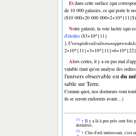
Et dans cette surface (qui correspond à vingt millionièmes de la surface du ciel), on a recensé pas moins
de 10 000 galaxies, ce qui porte le n
($10 000×20 000 000=2×10^{11}$)
Notre galaxie, la voie lactée (qui 
d'étoiles
($3×10^{11}
)
.
U
n
r
a
p
i
d
e
c
a
l
c
u
l
n
o
u
s
a
p
p
r
e
n
d
a
l
o
r
s
q
u
)
.
U
n
r
a
p
i
d
e
c
a
l
c
u
l
n
o
u
s
a
p
p
r
e
n
d
a
l
2×10^{11}×3×10^{11}=6×10^{22
Alors certes, il y a eu pas mal d'approximations au cours de ces calculs, cela dit le résultat est tout à fait
valable (tant qu'on analyse des ordres
du mê
l'univers observable est
sable sur Terre.
Comme quoi, nos dormeurs vont tomber
ils se seront endormis avant…)
(1)
Il y a là à peu près cent fois 
↑
dernières.
(2)
Clin d'œil intéressant, c'est
↑