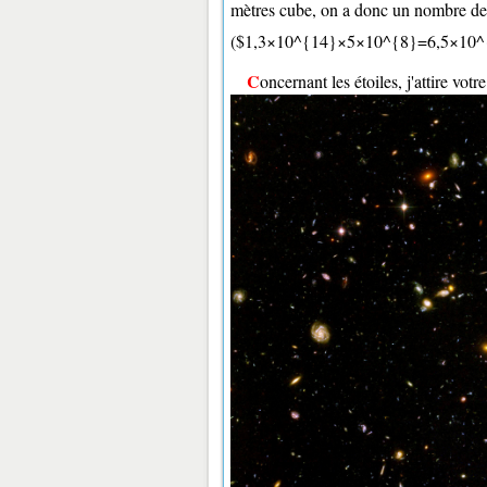
mètres cube, on a donc un nombre de
($1,3×10^{14}×5×10^{8}=6,5×10^
Concernant les étoiles, j'attire votr