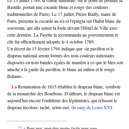
Le 13 juillet 1789, la Garde nationale, sur le point de prendre la
Bastille, portait une cocarde bleue et rouge (les couleurs
traditionnelles de Paris). Le 17 juillet, Pierre Bailly, maire de
Paris, présenta la cocarde au roi et l'épingla sur l'habit blanc du
souverain, qui alla saluer la foule devant l'Hôtel de Ville avec
cette dernière. La Fayette la recommanda au gouvernement et
elle fut officiellement adoptée le 4 octobre 1789.
Un décret du 15 février 1794 indique que
le pavillon et le
drapeau national seront formés des trois couleurs nationales
disposées en trois bandes égales de manière à ce que le bleu soit
attaché à la garde du pavillon, le blanc au milieu et le rouge
flottant
.
La Restauration de 1815 rétablira le drapeau blanc, symbole
de la monarchie des Bourbons. D'ailleurs, le drapeau blanc est
aujourd'hui encore l'emblème des légitimistes, qui refusent le
drapeau tricolore, taché, selon eux,
du sang de Louis XVI
.
(1)
Pour moi, peut-être moins facile pour vous…
↑