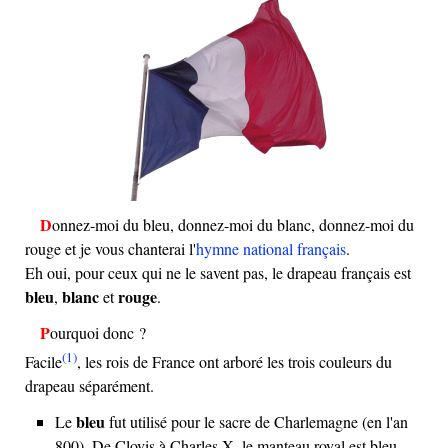
Donnez-moi du bleu, donnez-moi du blanc, donnez-moi du
rouge et je vous chanterai l'
hymne national français
.
Eh oui, pour ceux qui ne le savent pas, le drapeau français est
bleu
blanc
rouge
,
et
.
Pourquoi donc ?
(1)
Facile
, les rois de France ont arboré les trois couleurs du
drapeau séparément.
bleu
Le
fut utilisé pour le sacre de Charlemagne (en l'an
800). De Clovis à Charles X, le manteau royal est bleu