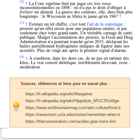
(2)
La Cour suprême finit par juger ces lois roses
↑
inconstitutionnelles en 1898 : on n'a pas le droit d'obliger à
frelater
un aliment. La guerre des couleurs, elle, dura bien plus
longtemps : le Wisconsin ne libéra le jaune qu'en 1967 !
(3)
Estimer un tel chiffre, c'est tout
l'art de la statistique
:
↑
prouver qu'un effet existe pour une population entière, et pas
seulement chez votre grand-tante. Un véritable carnage de santé
publique. Malgré l'accumulation des preuves, la Food and Drug
Administration n'a pourtant tranché qu'en 2015, déclarant les
huiles partiellement hydrogénées indignes de figurer dans nos
assiettes. Plus de vingt ans après le premier signal d'alarme.
(4)
À condition, dans les deux cas, de ne pas en tartiner des
↑
kilos. Le vrai conseil diététique, terriblement décevant, reste :
modération.
Sources, références et liens pour en savoir plus :
https://fr.wikipedia.org/wiki/Margarine
https://fr.wikipedia.org/wiki/Hippolyte_M%C3%A8ge-
https://www.smithsonianmag.com/arts-culture/food-d
https://newsroom.ucla.edu/stories/remember-when-tr
https://theconversation.com/acides-gras-trans-limi