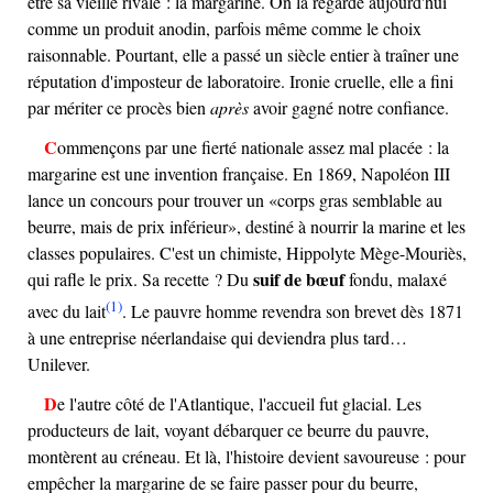
être sa vieille rivale : la margarine. On la regarde aujourd'hui
comme un produit anodin, parfois même comme le choix
raisonnable. Pourtant, elle a passé un siècle entier à traîner une
réputation d'imposteur de laboratoire. Ironie cruelle, elle a fini
par mériter ce procès bien
après
avoir gagné notre confiance.
Commençons par une fierté nationale assez mal placée : la
margarine est une invention française. En 1869, Napoléon III
lance un concours pour trouver un
corps gras semblable au
beurre, mais de prix inférieur
, destiné à nourrir la marine et les
classes populaires. C'est un chimiste, Hippolyte Mège-Mouriès,
suif de bœuf
qui rafle le prix. Sa recette ? Du
fondu, malaxé
(1)
avec du lait
. Le pauvre homme revendra son brevet dès 1871
à une entreprise néerlandaise qui deviendra plus tard…
Unilever.
De l'autre côté de l'Atlantique, l'accueil fut glacial. Les
producteurs de lait, voyant débarquer ce beurre du pauvre,
montèrent au créneau. Et là, l'histoire devient savoureuse : pour
empêcher la margarine de se faire passer pour du beurre,