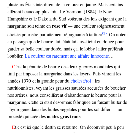
plusieurs États interdirent de la colorer en jaune. Mais certains
allèrent beaucoup plus loin. Le Vermont (1884), le New
Hampshire et le Dakota du Sud votèrent des lois exigeant que la
rose vif
margarine soit teinte en
— une couleur soigneusement
(2)
choisie pour être parfaitement répugnante à tartiner
. On notera
au passage que le beurre, lui, était lui aussi teint en douce pour
garder sa belle couleur dorée, mais ça, le lobby laitier préférait
l'oublier.
La couleur est rarement une affaire innocente
…
C'est la pénurie de beurre des deux guerres mondiales qui
finit par imposer la margarine dans les foyers. Puis vinrent les
années 1970 et la grande peur du
cholestérol
: les
nutritionnistes, voyant les graisses saturées accusées de boucher
nos artères, nous conseillèrent d'abandonner le beurre pour la
margarine. Celle-ci était désormais fabriquée en faisant buller de
l'hydrogène dans des huiles végétales pour les solidifier — un
acides gras trans
procédé qui crée des
.
Et c'est ici que le destin se retourne. On découvrit peu à peu