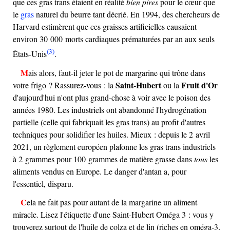
que ces gras trans étaient en réalité
bien pires
pour le cœur que
le
gras
naturel du beurre tant décrié. En 1994, des chercheurs de
Harvard estimèrent que ces graisses artificielles causaient
environ 30 000 morts cardiaques prématurées par an aux seuls
(3)
États-Unis
.
Mais alors, faut-il jeter le pot de margarine qui trône dans
Saint-Hubert
Fruit d'Or
votre frigo ? Rassurez-vous : la
ou la
d'aujourd'hui n'ont plus grand-chose à voir avec le poison des
années 1980. Les industriels ont abandonné l'hydrogénation
partielle (celle qui fabriquait les gras trans) au profit d'autres
techniques pour solidifier les huiles. Mieux : depuis le 2 avril
2021, un règlement européen plafonne les gras trans industriels
à 2 grammes pour 100 grammes de matière grasse dans
tous
les
aliments vendus en Europe. Le danger d'antan a, pour
l'essentiel, disparu.
Cela ne fait pas pour autant de la margarine un aliment
miracle. Lisez l'étiquette d'une Saint-Hubert Oméga 3 : vous y
trouverez surtout de l'huile de colza et de lin (riches en oméga-3,