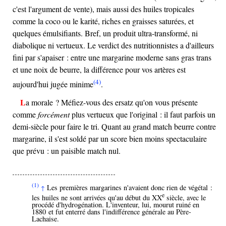
c'est l'argument de vente), mais aussi des huiles tropicales
comme la coco ou le karité, riches en graisses saturées, et
quelques émulsifiants. Bref, un produit ultra-transformé, ni
diabolique ni vertueux. Le verdict des nutritionnistes a d'ailleurs
fini par s'apaiser : entre une margarine moderne sans gras trans
et une noix de beurre, la différence pour vos artères est
(4)
aujourd'hui jugée minime
.
La morale ? Méfiez-vous des ersatz qu'on vous présente
comme
forcément
plus vertueux que l'original : il faut parfois un
demi-siècle pour faire le tri. Quant au grand match beurre contre
margarine, il s'est soldé par un score bien moins spectaculaire
que prévu : un paisible match nul.
(1)
Les premières margarines n'avaient donc rien de végétal :
↑
e
les huiles ne sont arrivées qu'au début du
XX
siècle, avec le
procédé d'hydrogénation. L'inventeur, lui, mourut ruiné en
1880 et fut enterré dans l'indifférence générale au Père-
Lachaise.