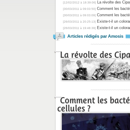
La révolte des Cip
[12/02/2012 à 18:39:06]
Comment les bactéri
[30/03/2011 à 09:03:50]
Comment les bactéri
[30/03/2011 à 09:03:09]
Existe-t-il un colora
[26/03/2011 à 20:25:13]
Existe-t-il un colora
[26/03/2011 à 19:48:39]
Articles rédigés par Amosis
La révolte des Cip
Comment les bactér
cellules ?