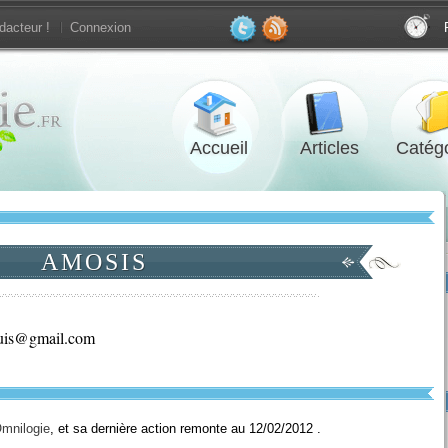
dacteur !
Connexion
Accueil
Articles
Catégo
AMOSIS
mg@siupud.jmp
mnilogie
, et sa dernière action remonte au 12/02/2012 .