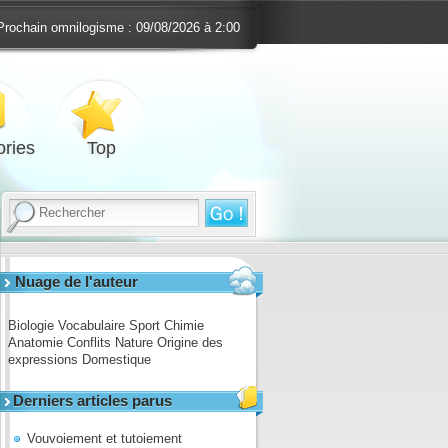
Prochain omnilogisme :
09/08/2026 à 2:00
ries
Top
Nuage de l'auteur
Biologie
Vocabulaire
Sport
Chimie
Anatomie
Conflits
Nature
Origine des
expressions
Domestique
Derniers articles parus
Vouvoiement et tutoiement