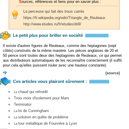
Sources, références et liens pour en savoir plus :
La perceuse qui fait des trous carrés
https://fr.wikipedia.org/wiki/Triangle_de_Reuleaux
http://www.etudes.ru/fr/etudes/drill/
Le petit plus pour briller en société
Il existe d'autres figures de Reuleaux, comme des heptagones (sept
côtés) construits de la même manière. Les pièces anglaises de 20 et
50 pence sont toutes deux des heptagones de Reuleaux, ce qui permet
aux distributeurs automatiques de les reconnaître correctement (il suffit
pour cela qu'elles puissent rouler avec une hauteur constante).
(source)
Ces articles vous plairont sûrement :
chaud qui refroidit
Le
Trois mois d'isolement pour Mars
Terminator
loi de Cunningham
La
solution en quête de problème
La
tour métallique de Fourvière à Lyon
La