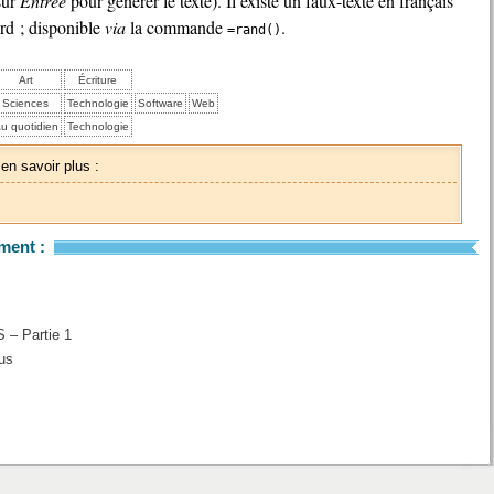
sur
Entrée
pour générer le texte). Il existe un faux-texte en français
rd ; disponible
via
la commande
.
=rand()
Art
Écriture
Sciences
Technologie
Software
Web
u quotidien
Technologie
 en savoir plus :
ment :
 – Partie 1
ous