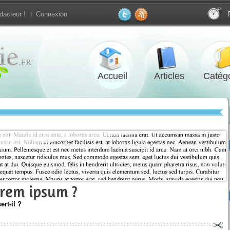
dacteur !
Connexion
Accueil
Articles
Catégo
orem ipsum ?
rt-il ?