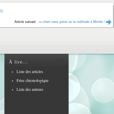
(1)
Article suivant :
chien sans peine ou la méthode à Mimile !
Le
À lire...
Liste des articles
Frise chronologique
Liste des auteurs