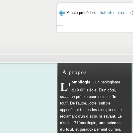
Article précédent :
Satellites et orbite 
À propos
L'
omnilogie
… un néologisme
e
du
XXI
siècle. D'un côté,
omni
, un préfixe pour indiquer “le
tout”. De l'autre,
logie
, suffixe
apposé sur toutes les disciplines se
réclamant d'un
discours savant
. Le
résultat ? L'omnilogie,
une science
du tout
, et paradoxalement du rien.