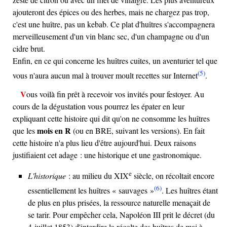
ajouteront des épices ou des herbes, mais ne chargez pas trop,
c'est une huître, pas un kebab. Ce plat d'huîtres s'accompagnera
merveilleusement d'un vin blanc sec, d'un champagne ou d'un
cidre brut.
Enfin, en ce qui concerne les huîtres cuites, un aventurier tel que
(5)
vous n'aura aucun mal à trouver moult recettes sur Internet
.
Vous voilà fin prêt à recevoir vos invités pour festoyer. Au
cours de la dégustation vous pourrez les épater en leur
expliquant cette histoire qui dit qu'on ne consomme les huîtres
mois en R
que les
(ou en BRE, suivant les versions). En fait
cette histoire n'a plus lieu d'être aujourd'hui. Deux raisons
justifiaient cet adage : une historique et une gastronomique.
e
L'historique
: au milieu du
XIX
siècle, on récoltait encore
(6)
essentiellement les huîtres « sauvages »
. Les huîtres étant
de plus en plus prisées, la ressource naturelle menaçait de
se tarir. Pour empêcher cela, Napoléon III prit le décret (du
4 juillet 1853) d'interdire la récolte des huîtres de mai à