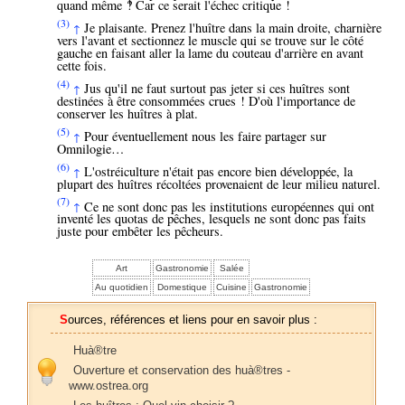
quand même ‽ Car ce serait l'échec critique !
(3)
Je plaisante. Prenez l'huître dans la main droite, charnière
↑
vers l'avant et sectionnez le muscle qui se trouve sur le côté
gauche en faisant aller la lame du couteau d'arrière en avant
cette fois.
(4)
Jus qu'il ne faut surtout pas jeter si ces huîtres sont
↑
destinées à être consommées crues ! D'où l'importance de
conserver les huîtres à plat.
(5)
Pour éventuellement nous les faire partager sur
↑
Omnilogie…
(6)
L'ostréiculture n'était pas encore bien développée, la
↑
plupart des huîtres récoltées provenaient de leur milieu naturel.
(7)
Ce ne sont donc pas les institutions européennes qui ont
↑
inventé les quotas de pêches, lesquels ne sont donc pas faits
juste pour embêter les pêcheurs.
Art
Gastronomie
Salée
Au quotidien
Domestique
Cuisine
Gastronomie
Sources, références et liens pour en savoir plus :
Huà®tre
Ouverture et conservation des huà®tres -
www.ostrea.org