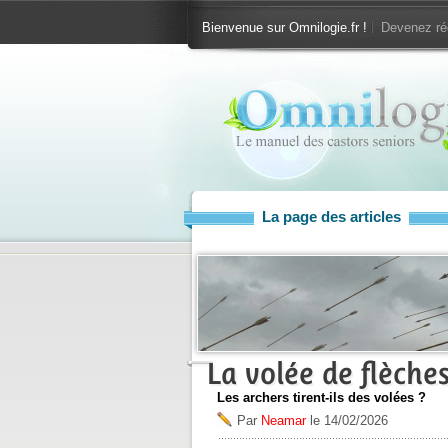
Bienvenue sur Omnilogie.fr !
Devenez ré
La page des articles
La volée de flèche
Les archers tirent-ils des volées ?
Par
Neamar
le
14/02/2026