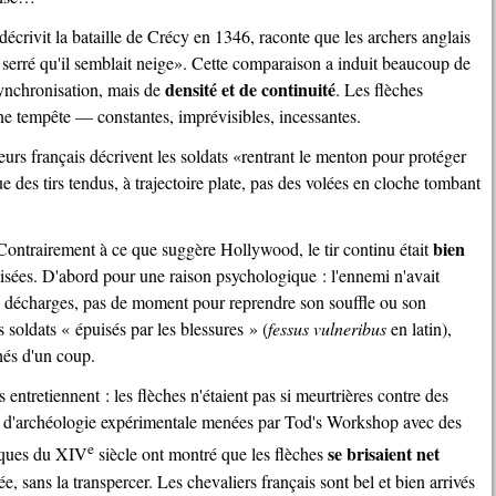
i serré qu'il semblait neige
. Cette comparaison a induit beaucoup de
densité et de continuité
synchronisation, mais de
. Les flèches
 tempête — constantes, imprévisibles, incessantes.
eurs français décrivent les soldats
rentrant le menton pour protéger
ue des tirs tendus, à trajectoire plate, pas des volées en cloche tombant
bien
 ? Contrairement à ce que suggère Hollywood, le tir continu était
sées. D'abord pour une raison psychologique : l'ennemi n'avait
es décharges, pas de moment pour reprendre son souffle ou son
soldats « épuisés par les blessures » (
fessus vulneribus
en latin),
hés d'un coup.
s d'archéologie expérimentale menées par Tod's Workshop avec des
e
se brisaient net
iques du
XIV
siècle ont montré que les flèches
, sans la transpercer. Les chevaliers français sont bel et bien arrivés