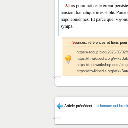
Alors pourquoi cette erreur persiste-t-elle ? Parce que le « Attendez… attendez… TIREZ ! » crée une
tension dramatique irrésistible. Parce 
napoléoniennes. Et parce que, soyons
sympa.
Sources, références et liens pour
https://acoup.blog/2025/05/02/
https://fr.wikipedia.org/wiki/B
https://todsworkshop.com/blog
https://fr.wikipedia.org/wiki/
Article précédent :
banane qui bruni
La