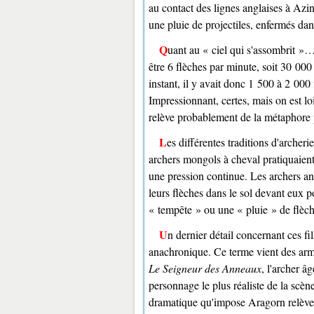
au contact des lignes anglaises à Azin
une pluie de projectiles, enfermés dan
Quant au « ciel qui s'assombrit »… faisons le calcul. À Azincourt, environ 5 000 archers tiraient peut-
être 6 flèches par minute, soit 30 000
instant, il y avait donc 1 500 à 2 000
Impressionnant, certes, mais on est lo
relève probablement de la métaphore 
Les différentes traditions d'archerie à travers le monde confirment cette absence de tir synchronisé. Les
archers mongols à cheval pratiquaient
une pression continue. Les archers an
leurs flèches dans le sol devant eux po
« tempête » ou une « pluie » de flèc
Un dernier détail concernant ces films médiévaux : le commandement « Feu ! » est lui-même
anachronique. Ce terme vient des arm
Le Seigneur des Anneaux
, l'archer 
personnage le plus réaliste de la scè
dramatique qu'impose Aragorn relève 