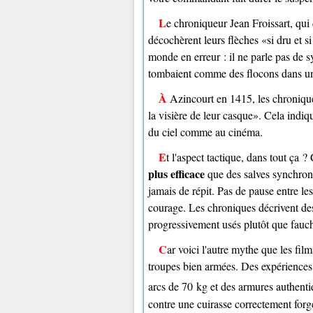
Le chroniqueur Jean Froissart, qui décrivit la bataille de Crécy en 1346, raconte que les archers anglais
décochèrent leurs flèches
si dru et s
monde en erreur : il ne parle pas de 
tombaient comme des flocons dans une
À Azincourt en 1415, les chroniqu
la visière de leur casque
. Cela indiq
du ciel comme au cinéma.
Et l'aspect tactique, dans tout ça
plus efficace
que des salves synchroni
jamais de répit. Pas de pause entre l
courage. Les chroniques décrivent des 
progressivement usés plutôt que fauc
Car voici l'autre mythe que les films entretiennent : les flèches n'étaient pas si meurtrières contre des
troupes bien armées. Des expérience
arcs de 70 kg et des armures authent
contre une cuirasse correctement forgée