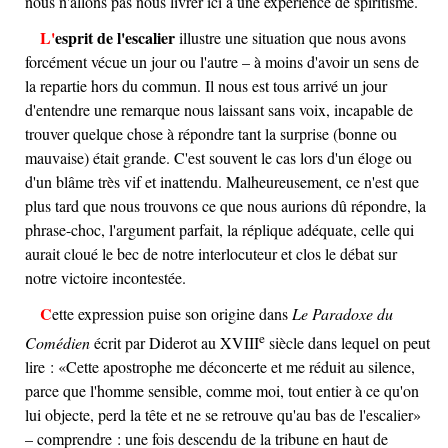
nous n'allons pas nous livrer ici à une expérience de spiritisme.
L'
esprit de l'escalier
illustre une situation que nous avons
forcément vécue un jour ou l'autre – à moins d'avoir un sens de
la repartie hors du commun. Il nous est tous arrivé un jour
d'entendre une remarque nous laissant sans voix, incapable de
trouver quelque chose à répondre tant la surprise (bonne ou
mauvaise) était grande. C'est souvent le cas lors d'un éloge ou
d'un blâme très vif et inattendu. Malheureusement, ce n'est que
plus tard que nous trouvons ce que nous aurions dû répondre, la
phrase-choc, l'argument parfait, la réplique adéquate, celle qui
aurait cloué le bec de notre interlocuteur et clos le débat sur
notre victoire incontestée.
Cette expression puise son origine dans
Le Paradoxe du
e
Comédien
écrit par Diderot au
XVIII
siècle dans lequel on peut
lire :
Cette apostrophe me déconcerte et me réduit au silence,
parce que l'homme sensible, comme moi, tout entier à ce qu'on
lui objecte, perd la tête et ne se retrouve qu'au bas de l'escalier
– comprendre : une fois descendu de la tribune en haut de