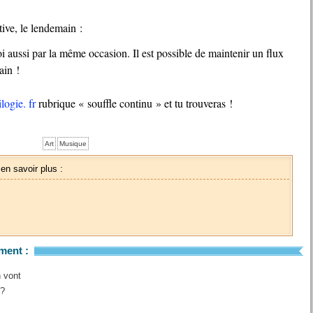
tive, le lendemain :
i aussi par la même occasion. Il est possible de maintenir un flux
ain !
logie. fr
rubrique « souffle continu » et tu trouveras !
Art
Musique
 en savoir plus :
ment :
n vont
 ?