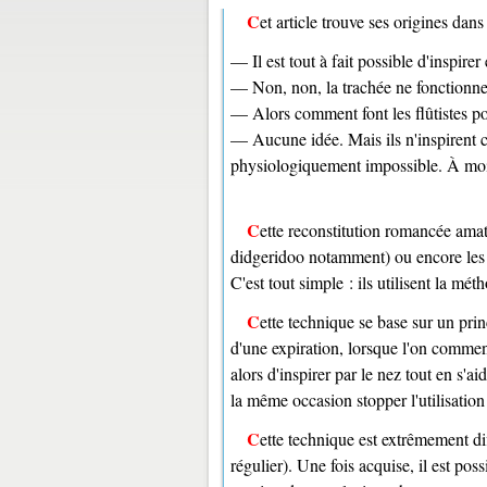
Cet article trouve ses origines d
— Il est tout à fait possible d'inspire
— Non, non, la trachée ne fonctionne
— Alors comment font les flûtistes po
— Aucune idée. Mais ils n'inspirent c
physiologiquement impossible. À moins
Cette reconstitution romancée amatrice pose un réel problème : en effet, comment font les musiciens (de
didgeridoo notamment) ou encore les s
C'est tout simple : ils utilisent la mét
Cette technique se base sur un pri
d'une expiration, lorsque l'on commenc
alors d'inspirer par le nez tout en s'ai
la même occasion stopper l'utilisation
Cette technique est extrêmement difficile à maîtriser (comptez au moins plusieurs mois d'apprentissage
régulier). Une fois acquise, il est po