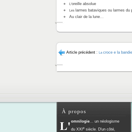
oreille absolue
L'
larmes bataviques ou larmes du 
Les
Au clair de la lune…
Article précédent :
croce e la bandi
La
À propos
L'
omnilogie
… un néologisme
e
du
XXI
siècle. D'un côté,