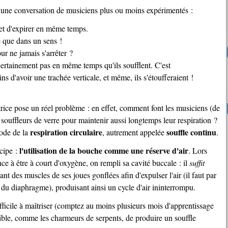
ans une conversation de musiciens plus ou moins expérimentés :
r et d'expirer en même temps.
 que dans un sens !
ur ne jamais s'arrêter ?
ertainement pas en même temps qu'ils soufflent. C'est
 d'avoir une trachée verticale, et même, ils s'étoufferaient !
ouffleurs de verre pour maintenir aussi longtemps leur respiration ?
respiration circulaire
souffle continu
hode de la
, autrement appelée
.
l'utilisation de la bouche comme une réserve d'air
ncipe :
. Lors
e à être à court d'oxygène, on rempli sa cavité buccale : il
suffit
dant des muscles de ses joues gonflées afin d'expulser l'air (il faut par
 du diaphragme), produisant ainsi un cycle d'air ininterrompu.
ssible, comme les charmeurs de serpents, de produire un souffle