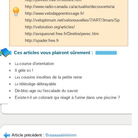
http://www.radio-canada.ca/actualite/decouverte/ai
http://www.velodapprentissage.fr/
http://veloptimum.net/velonouvelles/7/ART/3mars/Sp
http://velorution.org/articles/
http://aviquesnel.free.fr/Direlire/perec.htm
http://spader.free.fr
Ces articles vous plairont sûrement :
course d'orientation
La
Il gèle ici !
cousins insolites de la petite reine
Les
télésiège débrayable
Le
Dé-bloc-age ou l'escalade du savoir
Existe-t-il un colorant qui réagit à l'urine dans une piscine ?
Article précédent :
Braaaaaaiiiiiiiinnn