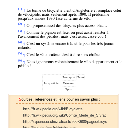
(1)
Le terme de bicyclette vient d'Angleterre et remplace celui
↑
de vélocipède, mais seulement après 1890. Il prédomine
jusqu'aux années 1980 face au terme de vélo.
(2)
On propose aussi des tricycles plus accessibles…
↑
(3)
Comme le pignon est fixe, on peut aussi résister à
↑
l'avancement des pédales, mais c'est assez casse-cou !
(4)
C'est un système encore très utile pour les très jeunes
↑
enfants.
(5)
C'est le vélo acatène, c'est-à-dire sans chaîne.
↑
(6)
Nous ignorerons volontairement le vélo d'appartement et le
↑
pédalo !
Transport
Terre
Au quotidien
Extérieur
Sport
Sources, références et liens pour en savoir plus :
http://fr.wikipedia.org/wiki/Bicyclette
http://fr.wikipedia.org/wiki/Comte_Mede_de_Sivrac
http://r.queneau.chez-alice.fr/800X600/pages/bicyc
http://jolivelo.free.fr/histoire.htm