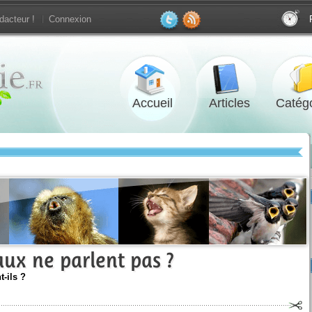
dacteur !
Connexion
Accueil
Articles
Catégo
ux ne parlent pas ?
-ils ?