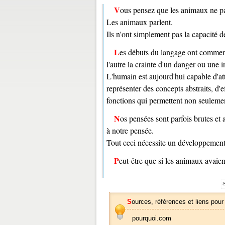
Vous pensez que les animaux ne pa
Les animaux parlent.
Ils n'ont simplement pas la capacité 
Les débuts du langage ont commencé ainsi, par quelques sons capables de transmettre d'un individu à
l'autre la crainte d'un danger ou une 
L'humain est aujourd'hui capable d'att
représenter des concepts abstraits, d'e
fonctions qui permettent non seulemen
Nos pensées sont parfois brutes et abstraites, mais la plupart du temps, nous attribuons aussitôt des mots
à notre pensée.
Tout ceci nécessite un développement
Peut-être que si les animaux avaien
S
Sources, références et liens pour
pourquoi.com