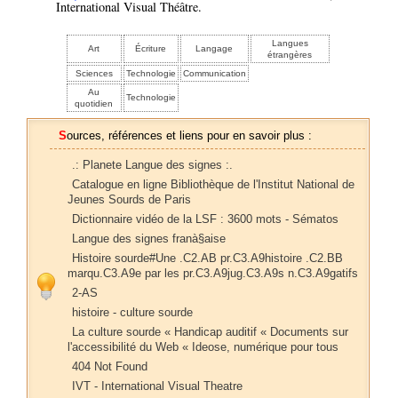
International Visual Théâtre.
Langues
Art
Écriture
Langage
étrangères
Sciences
Technologie
Communication
Au
Technologie
quotidien
Sources, références et liens pour en savoir plus :
.: Planete Langue des signes :.
Catalogue en ligne Bibliothèque de l'Institut National de
Jeunes Sourds de Paris
Dictionnaire vidéo de la LSF : 3600 mots - Sématos
Langue des signes franà§aise
Histoire sourde#Une .C2.AB pr.C3.A9histoire .C2.BB
marqu.C3.A9e par les pr.C3.A9jug.C3.A9s n.C3.A9gatifs
2-AS
histoire - culture sourde
La culture sourde « Handicap auditif « Documents sur
l'accessibilité du Web « Ideose, numérique pour tous
404 Not Found
IVT - International Visual Theatre