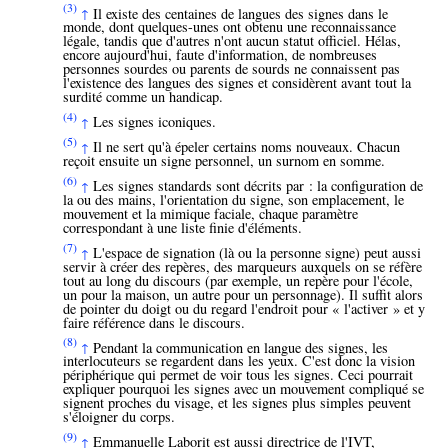
(3)
Il existe des centaines de langues des signes dans le
↑
monde, dont quelques-unes ont obtenu une reconnaissance
légale, tandis que d'autres n'ont aucun statut officiel. Hélas,
encore aujourd'hui, faute d'information, de nombreuses
personnes sourdes ou parents de sourds ne connaissent pas
l'existence des langues des signes et considèrent avant tout la
surdité comme un handicap.
(4)
Les signes iconiques.
↑
(5)
Il ne sert qu'à épeler certains noms nouveaux. Chacun
↑
reçoit ensuite un signe personnel, un surnom en somme.
(6)
Les signes standards sont décrits par : la configuration de
↑
la ou des mains, l'orientation du signe, son emplacement, le
mouvement et la mimique faciale, chaque paramètre
correspondant à une liste finie d'éléments.
(7)
L'espace de signation (là ou la personne signe) peut aussi
↑
servir à créer des repères, des marqueurs auxquels on se réfère
tout au long du discours (par exemple, un repère pour l'école,
un pour la maison, un autre pour un personnage). Il suffit alors
de pointer du doigt ou du regard l'endroit pour « l'activer » et y
faire référence dans le discours.
(8)
Pendant la communication en langue des signes, les
↑
interlocuteurs se regardent dans les yeux. C'est donc la vision
périphérique qui permet de voir tous les signes. Ceci pourrait
expliquer pourquoi les signes avec un mouvement compliqué se
signent proches du visage, et les signes plus simples peuvent
s'éloigner du corps.
(9)
Emmanuelle Laborit est aussi directrice de l'IVT,
↑