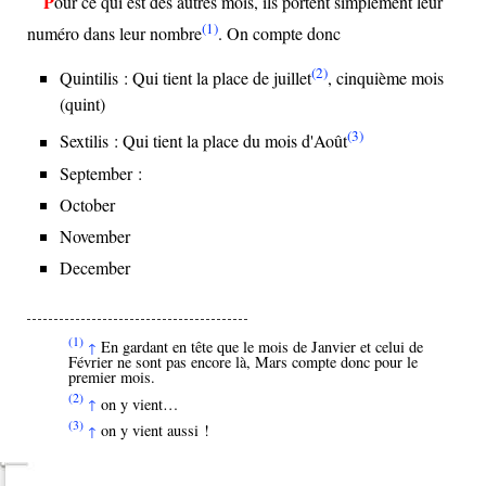
Pour ce qui est des autres mois, ils portent simplement leur
(1)
numéro dans leur nombre
. On compte donc
(2)
Quintilis : Qui tient la place de juillet
, cinquième mois
(quint)
(3)
Sextilis : Qui tient la place du mois d'Août
September :
October
November
December
(1)
En gardant en tête que le mois de Janvier et celui de
↑
Février ne sont pas encore là, Mars compte donc pour le
premier mois.
(2)
on y vient…
↑
(3)
on y vient aussi !
↑