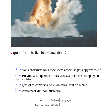
À quand les missiles interplanétaires ?
(1)
Vous exclamez-vous avec votre accent anglais approximatif.
↑
(2)
En voie S uniquement, mes excuses pour nos compagnons
↑
d'autres filières.
(3)
Quelques centaines de kilomètres, tout de même.
↑
(4)
Autrement dit, non nucléaire.
↑
Art
Écriture
Langage
Au quotidien
Militaire